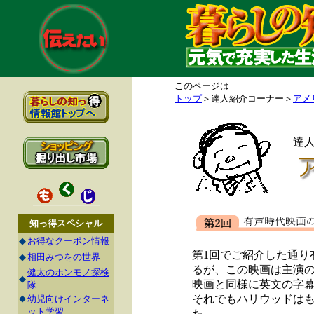
このページは
トップ
＞達人紹介コーナー＞
アメ
達
知っ得スペシャル
◆
お得なクーポン情報
第1回でご紹介した通り有声
◆
相田みつをの世界
るが、この映画は主演のA
健太のホンモノ探検
◆
映画と同様に英文の字
隊
◆
それでもハリウッドは
幼児向けインターネ
ット学習
た。