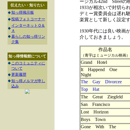
ージカル42nd Stree
伝えたい・知りたい
1933が相次いで封切ら
◆
知っ得掲示板
デミー賞委員会は遅れ馳
◆
投稿フォトコーナー
楽賞として新しく設定
インターネットＱ＆
◆
Ａ
1930年代には良い映
◆
暮らしの知っ得リン
介しておきましょう。
ク集
作品名
（青字はミュージカル映画）
知っ得情報館について
Grand Hotel
◆
このコミュニティに
ついて
It Happend One
◆
更新履歴
Night
◆
知っ得メルマガ申し
The Gay Divorcee
込み
Top Hat
The Great Ziegfeld
San Francisco
Lost Horizon
Boys Town
Gone With The