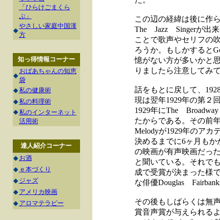
「ひらけごまくら
ぶ」
この辺の経緯は後に作られた
やさしい家庭中国漢
The Jazz Sin
◆
方
ことで歌声やセリフの
ろうか。もしかするとGene
知っ得情報コーナー
憶がない方が多いかと思いま
りましたら注意してみ
おばあちゃんの知恵
◆
袋
話をもとに戻して、19
◆
私の健康術
現は翌年1929年の第
◆
私の料理術
1929年にThe Bro
◆
私のインターネット
たからである。その前年Ｔｈ
活用術
Melodyが1929年
決めるまでに6ヶ月もか
達人紹介コーナー
の映画が有声映画だっ
◆
お酒
と聞いている。それで
◆
ｅ本づくり
成で受賞が決まった様で
◆
ジャズ
な俳優Douglas Fai
◆
アメリカ映画
その後もしばらくは無声
◆
アロマテラピー
賞音声賞が与えられるよ