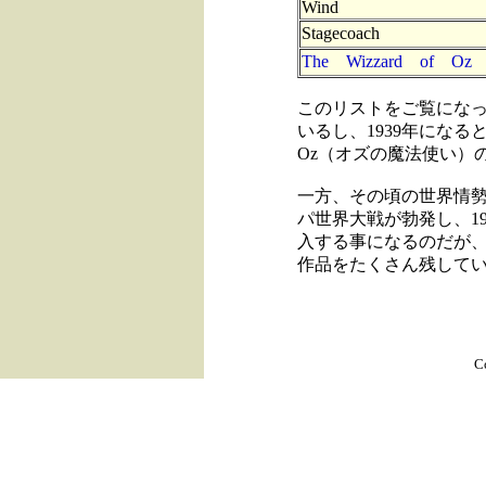
Wind
Stagecoach
The Wizzard of Oz
このリストをご覧にな
いるし、1939年になるとG
Oz（オズの魔法使い）
一方、その頃の世界情勢
パ世界大戦が勃発し、1
入する事になるのだが
作品をたくさん残して
C