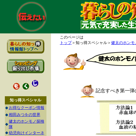
このページは
トップ
＞知っ得スペシャル＞
健太のホンモ
記念すべき第一弾
知っ得スペシャル
◆
お得なクーポン情報
◆
相田みつをの世界
健太のホンモノ探検
◆
隊
◆
幼児向けインターネ