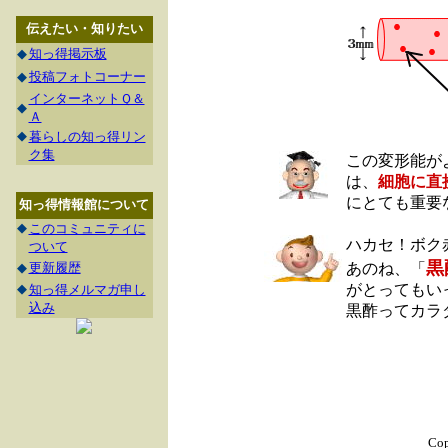
伝えたい・知りたい
◆
知っ得掲示板
◆
投稿フォトコーナー
インターネットＱ＆
◆
Ａ
◆
暮らしの知っ得リン
ク集
この変形能が
は、
細胞に直
にとても重要
知っ得情報館について
◆
このコミュニティに
ハカセ！ボク
ついて
黒
◆
更新履歴
あのね、「
◆
がとってもい
知っ得メルマガ申し
込み
黒酢ってカラ
Cop