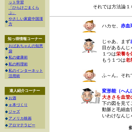
ット学習
それでは方法論１
「ひらけごまくら
ぶ」
やさしい家庭中国漢
◆
方
ハカセ、
赤血
知っ得情報コーナー
じゃあ、まず
おばあちゃんの知恵
目があるんじ
◆
袋
１つは
栄養を
◆
私の健康術
もう１つは
老
◆
私の料理術
◆
私のインターネット
ふ～ん。それ
活用術
達人紹介コーナー
変形能（へん
大きさを血管
◆
お酒
下の図を見て
◆
ｅ本づくり
動脈と毛細血
◆
ジャズ
いわけなんじ
◆
アメリカ映画
◆
アロマテラピー