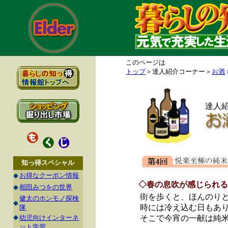
このページは
トップ
＞達人紹介コーナー＞
お酒
達人
知っ得スペシャル
◆
お得なクーポン情報
◇春の息吹が感じられる
◆
相田みつをの世界
街を歩くと、ほんのり
健太のホンモノ探検
◆
時には冷え込む日もあ
隊
◆
幼児向けインターネ
そこで今宵の一献は純
ット学習