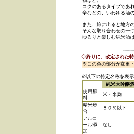
物など。
コクのあるタイプであ
辛などの、いわゆる酒
また、旅に出ると地方
そんな取り合わせの一
ゆるりと楽しむ純米酒
---------
◇終りに、改定された特
※この色の部分が変更
※以下の特定名称を表示
純米大吟醸
使用原
米・米麹
料
精米歩
５０％以下
合
アルコ
ール添
なし
加