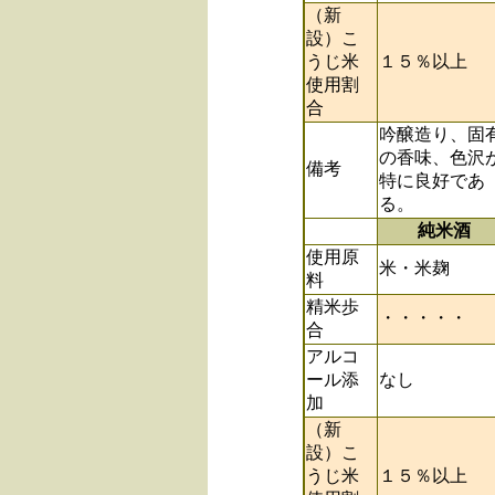
（新
設）こ
うじ米
１５％以上
使用割
合
吟醸造り、固
の香味、色沢
備考
特に良好であ
る。
純米酒
使用原
米・米麹
料
精米歩
・・・・・
合
アルコ
ール添
なし
加
（新
設）こ
うじ米
１５％以上