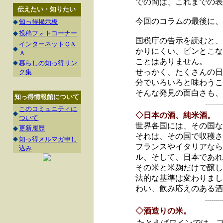
での間は、これまでの表
伝えたい・知りたい
今回のコラムの最後に、
◆
知っ得掲示板
◆
投稿フォトコーナー
国税庁の告示を読むと、
インターネットＱ＆
◆
かりにくい、ピンとこな
Ａ
ことはありません。
◆
暮らしの知っ得リン
せっかく、たくさんの日
ク集
分でいろいろと味わうこ
そんな発見の面白さも、
知っ得情報館について
---------
このコミュニティに
◆
◇日本の酒、純米酒。
ついて
世界各国には、その国な
◆
更新履歴
それは、その国で収穫さ
◆
知っ得メルマガ申し
フランスやイタリアなら
込み
ル、そして、日本であれ
その米と米麹だけで醸し
法的な基準は変わりまし
わい、飲み応えのある酒
---------
◇酒造りの米。
たとえばワインでは、