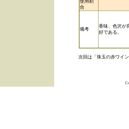
使用割
合
香味、色沢が
備考
好である。
次回は「珠玉の赤ワイン
C