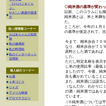
---------
「ひらけごまくら
◇純米酒の基準が変わっ
ぶ」
以前、このコラムにも掲
やさしい家庭中国漢
◆
純米酒とは、米と米麹を
方
た。
ところが、今年の１月１
知っ得情報コーナー
の基準が改定されて、次
おばあちゃんの知恵
◆
袋
今まで、精米歩合７０
◆
私の健康術
なり、精米歩合が７１
◆
私の料理術
原料とした酒であれば
◆
私のインターネット
した。
活用術
ただし特定名称を表示
じ米の使用比率（最低
達人紹介コーナー
ましたので、今後、純
合も書かれていること
◆
お酒
また、純米酒には該当
◆
ｅ本づくり
（なんだか、わかりに
◆
ジャズ
の酒・純米酒ではあり
◆
アメリカ映画
ています。
◆
アロマテラピー
（※純米酒については平