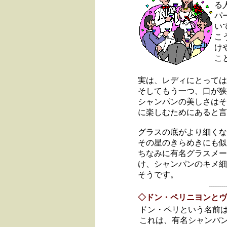
る
パ
い
こ
け
こ
実は、レディにとっては
そしてもう一つ、口が狭
シャンパンの美しさはそ
に楽しむためにあると言
グラスの底がより細くな
その星のきらめきにも似
ちなみに有名グラスメー
け、シャンパンのキメ細
そうです。
---------
◇ドン・ペリニヨンとヴ
ドン・ペリという名前
これは、有名シャンパ