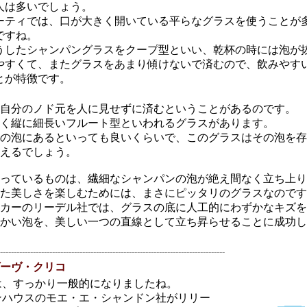
人は多いでしょう。
ーティでは、口が大きく開いている平らなグラスを使うことが
ですね。
うしたシャンパングラスをクープ型といい、乾杯の時には泡が
やすくて、またグラスをあまり傾けないで済むので、飲みやす
とが特徴です。
自分のノド元を人に見せずに済むということがあるのです。
く縦に細長いフルート型といわれるグラスがあります。
の泡にあるといっても良いくらいで、このグラスはその泡を存
えるでしょう。
っているものは、繊細なシャンパンの泡が絶え間なく立ち上り
た美しさを楽しむためには、まさにピッタリのグラスなのです
カーのリーデル社では、グラスの底に人工的にわずかなキズを
かい泡を、美しい一つの直線として立ち昇らせることに成功し
----------------------------------------------------------------------------------
ーヴ・クリコ
は、すっかり一般的になりましたね。
ンハウスのモエ・エ・シャンドン社がリリー