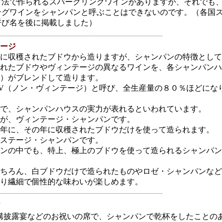
方法で作られるスパークリングワインがありますが、それでも
ングワインをシャンパンと呼ぶことはできないのです。（各国
呼び名を後に掲載しました）
----------------------------------------------------------------------------------
ージ
に収穫されたブドウから造りますが、シャンパンの特徴として
れたブドウやヴィンテージの異なるワインを、各シャンパンハ
）がブレンドして造ります。
V（ノン・ヴィンテージ）と呼び、全生産量の８０％ほどにな
で、シャンパンハウスの実力が表れるといわれています。
が、ヴィンテージ・シャンパンです。
年に、その年に収穫されたブドウだけを使って造られます。
ステージ・シャンパンです。
ンの中でも、特上、極上のブドウを使って造られるシャンパン
ちろん、白ブドウだけで造られたものやロゼ・シャンパンなど
り繊細で個性的な味わいが楽しめます。
----------------------------------------------------------------------------------
構披露宴などのお祝いの席で、シャンパンで乾杯をしたことの