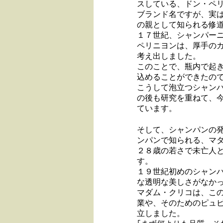
スしている、ドン・ペ
ブランド名ですが、実
の親として知られる修
１７世紀、シャンパー
ペリニヨンは、厚手の
考え出しました。
このことで、瓶内で起
込めることができたの
こうして泡立つシャン
の後も研究を重ねて、
ています。
そして、シャンパンの
ンパンで知られる、マ
２８歳の若さで未亡人
す。
１９世紀初めのシャン
な透明な美しさがなか
マダム・クリコは、こ
業や、そのためのピュ
立しました。