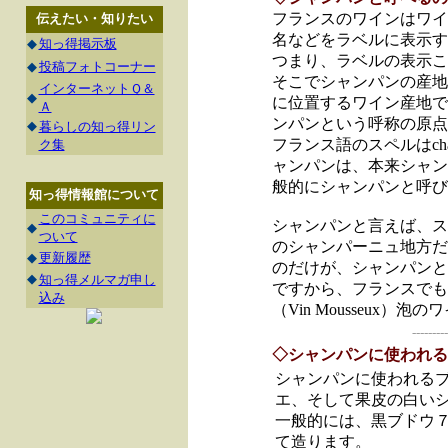
フランスのワインはワイ
伝えたい・知りたい
名などをラベルに表示す
◆
知っ得掲示板
つまり、ラベルの表示こ
◆
投稿フォトコーナー
そこでシャンパンの産地
インターネットＱ＆
◆
に位置するワイン産地で
Ａ
ンパンという呼称の原点
◆
暮らしの知っ得リン
フランス語のスペルはch
ク集
ャンパンは、本来シャン
般的にシャンパンと呼び
知っ得情報館について
このコミュニティに
シャンパンと言えば、ス
◆
ついて
のシャンパーニュ地方だ
◆
更新履歴
のだけが、シャンパンと
◆
知っ得メルマガ申し
ですから、フランスでも
込み
（Vin Mousseux
---------
◇シャンパンに使われる
シャンパンに使われる
エ、そして果皮の白い
一般的には、黒ブドウ
て造ります。