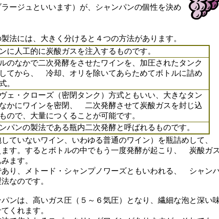
ブラージュといいます）が、シャンパンの個性を決め
の製法には、大きく分けると４つの方法があります。
ンに人工的に炭酸ガスを注入するものです。
ルのなかで二次発酵をさせたワインを、加圧されたタンク
してから、 冷却、オリを除いてあらためてボトルに詰め
式。
ヴェ・クローズ（密閉タンク）方式ともいい、大きなタン
なかにワインを密閉、 二次発酵させて炭酸ガスを封じ込
もので、大量につくることが可能です。
ンパンの製法である瓶内二次発酵と呼ばれるものです。
していないワイン、いわゆる普通のワイン）を瓶詰めして
えます。するとボトルの中でもう一度発酵が起こり、 炭酸ガ
込みます。
あり、メトード・シャンプノワーズともいわれる、 シャン
製法なのです。
ンパンは、高いガス圧（５～６気圧）となり、繊細な泡と深い
せてくれます。