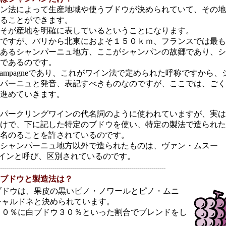
ン法によって生産地域や使うブドウが決められていて、その地
ることができます。
そが産地を明確に表しているということになります。
ですが、パリから北東におよそ１５０ｋｍ、フランスでは最も
あるシャンパーニュ地方、ここがシャンパンの故郷であり、シ
であるのです。
ampagneであり、これがワイン法で定められた呼称ですから、
パーニュと発音、表記すべきものなのですが、ここでは、ごく
進めていきます。
パークリングワインの代名詞のように使われていますが、実は
けで、下に記した特定のブドウを使い、特定の製法で造られた
名のることを許されているのです。
シャンパーニュ地方以外で造られたものは、ヴァン・ムスー
）泡のワインと呼び、区別されているのです。
----------------------------------------------------------------------------------
ブドウと製造法は？
ブドウは、果皮の黒いピノ・ノワールとピノ・ムニ
シャルドネと決められています。
７０％に白ブドウ３０％といった割合でブレンドをし