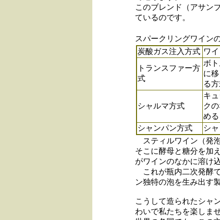
このブレンド（アサン
ているのです。
スパークリングワイン
炭酸ガス注入方式
ワイ
ボト
トランスファー方
に移
式
る方
キュ
シャルマ方式
クの
める
シャンパン方式
シャ
スティルワイン（発泡
そこに酵母と糖分を加
がワインのなかに溶け
これが瓶内二次発酵で
ン独特の泡を生み出す
こうして造られたシャ
わいで私たちを楽しま