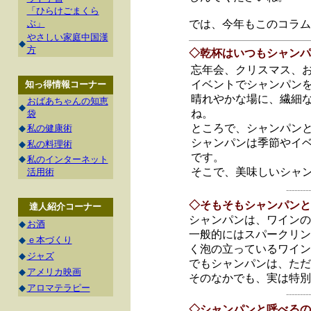
「ひらけごまくら
ぶ」
では、今年もこのコラム
やさしい家庭中国漢
◆
方
◇乾杯はいつもシャンパ
忘年会、クリスマス、
イベントでシャンパン
知っ得情報コーナー
晴れやかな場に、繊細
おばあちゃんの知恵
◆
ね。
袋
ところで、シャンパン
◆
私の健康術
シャンパンは季節やイ
◆
私の料理術
です。
◆
私のインターネット
そこで、美味しいシャ
活用術
---------
◇そもそもシャンパンと
達人紹介コーナー
シャンパンは、ワインの
◆
お酒
一般的にはスパークリン
◆
ｅ本づくり
く泡の立っているワイン
◆
ジャズ
でもシャンパンは、ただ
◆
アメリカ映画
そのなかでも、実は特別
◆
アロマテラピー
---------
◇シャンパンと呼べるの