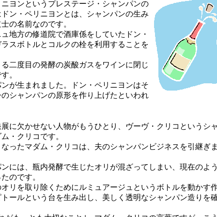
リニヨンというプレステージ・シャンパンの
はドン・ペリニヨンとは、シャンパンの生み
道士の名前なのです。
ニュ地方の修道院で酒庫係をしていたドン・
ガラスボトルとコルクの栓を利用することを
きる二度目の発酵の炭酸ガスをワインに閉じ
です。
パンが生まれました。ドン・ペリニヨンはそ
今のシャンパンの原形を作り上げたといわれ
発展に欠かせない人物がもうひとり、ヴーヴ・クリコというシ
ダム・クリコです。
となったマダム・クリコは、夫のシャンパンビジネスを引継ぎ
パンには、瓶内発酵で生じたオリが混ざってしまい、現在のよ
ったのです。
のオリを取り除くためにルミュアージュというボトルを動かす
ピトールという台を生み出し、美しく透明なシャンパン造りを