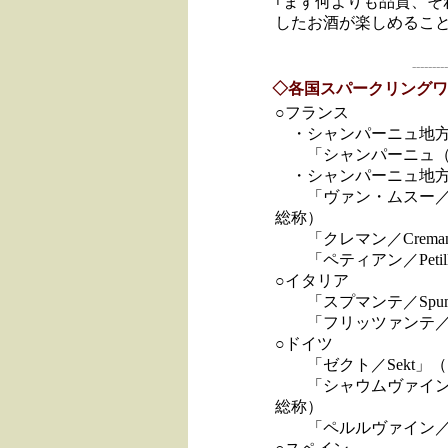
｢まず何よりも品質、そ
したお酒が楽しめるこ
---------
◇各国スパークリングワ
○フランス
・シャンパーニュ地
「シャンパーニュ（シャ
・シャンパーニュ地
「ヴァン・ムスー／Vin
総称）
「クレマン／Crema
「ペティアン／Petil
○イタリア
「スプマンテ／Spum
「フリッツァンテ／Fri
○ドイツ
「ゼクト／Sekt」（
「シャウムヴァイン／S
総称）
「ペルルヴァイン／Pe