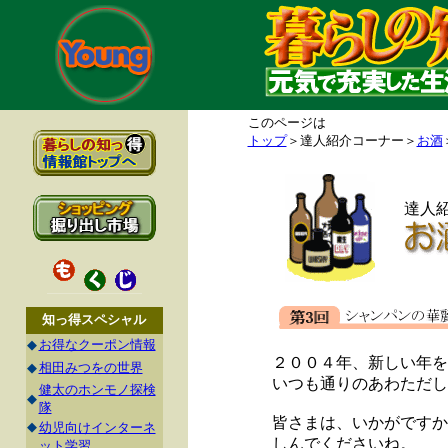
このページは
トップ
＞達人紹介コーナー＞
お酒
達人
知っ得スペシャル
◆
お得なクーポン情報
２００４年、新しい年を
◆
相田みつをの世界
いつも通りのあわただし
健太のホンモノ探検
◆
隊
皆さまは、いかがですか
◆
幼児向けインターネ
しんでくださいね。
ット学習