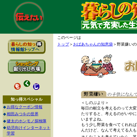
このページは
トップ
＞
おばあちゃんの知恵袋
＞野菜嫌い
知っ得スペシャル
＜しのぶより＞
◆
お得なクーポン情報
毎日の献立を考えるのって大変
たりすると、考えるのがいやに
◆
相田みつをの世界
いますよね。
◆
健太のホンモノ探検隊
もう少し野菜を食べてくれれば
◆
幼児向けインターネット
んだけど、なんて考えてる人も
学習
そんなことを考えていたら、某