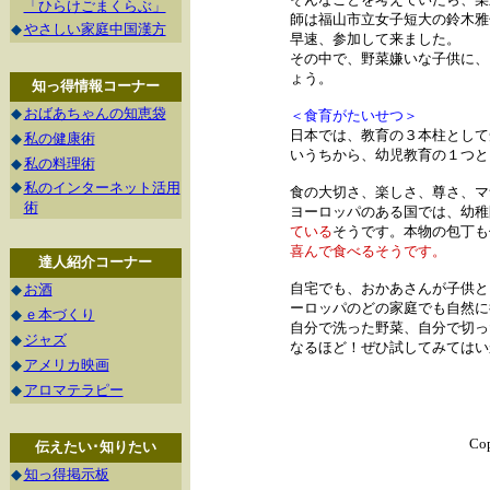
「ひらけごまくらぶ」
師は福山市立女子短大の鈴木雅
◆
やさしい家庭中国漢方
早速、参加して来ました。
その中で、野菜嫌いな子供に、
ょう。
知っ得情報コーナー
◆
おばあちゃんの知恵袋
＜食育がたいせつ＞
日本では、教育の３本柱として
◆
私の健康術
いうちから、幼児教育の１つと
◆
私の料理術
◆
私のインターネット活用
食の大切さ、楽しさ、尊さ、マ
術
ヨーロッパのある国では、幼稚
ている
そうです。
本物の包丁も
喜んで食べるそうです。
達人紹介コーナー
自宅でも、おかあさんが子供と
◆
お酒
ーロッパのどの家庭でも自然に
◆
ｅ本づくり
自分で洗った野菜、自分で切っ
◆
ジャズ
なるほど！ぜひ試してみてはい
◆
アメリカ映画
◆
アロマテラピー
Cop
伝えたい･知りたい
◆
知っ得掲示板