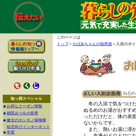
このページは
トップ
＞
おばあちゃんの知恵袋
＞入浴のポイ
知っ得スペシャル
冬の入浴で気をつけた
◆
お得なクーポン情報
ぬるめのお湯がおすすめ
◆
相田みつをの世界
っただけだと、体の表
◆
健太のホンモノ探検隊
ないからです。
幼児向けインターネット
また、熱いお湯に浸か
◆
学習
し、血液がドロドロに