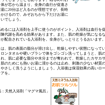
、体が芯から温まり、全身の血行が促進さ
お湯に20分ほど入るのが理想ですが、長時
をかけるので、みぞおちから下だけお湯に
よいでしょう。
めるには入浴剤を上手に使うのがポイント。入浴剤は血行を
新陳代謝を高める効果があります。また、肌の乾燥が気になる
分が配合されている入浴剤を。全身がしっとりとうるおいます
は、肌の表面の脂分が溶け出し、乾燥しやすい状態になって
イロンタオルや硬いブラシで体をゴシゴシ洗ってしまうと、肌
られ、肌に必要な脂分や水分までが奪われて、乾燥したカサカ
。肌のためにも熱いお湯に浸かるのは止め、刺激の少ない材質
、やさしく洗うようにしましょう。入浴後は保湿効果の高いロ
ケアを。
品：天然入浴剤「マグマ風呂」