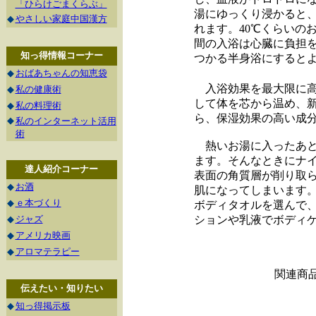
「ひらけごまくらぶ」
湯にゆっくり浸かると
◆
やさしい家庭中国漢方
れます。40℃くらいの
間の入浴は心臓に負担
知っ得情報コーナー
つかる半身浴にすると
◆
おばあちゃんの知恵袋
入浴効果を最大限に高
◆
私の健康術
して体を芯から温め、
◆
私の料理術
ら、保湿効果の高い成
◆
私のインターネット活用
術
熱いお湯に入ったあと
ます。そんなときにナ
達人紹介コーナー
表面の角質層が削り取
◆
お酒
肌になってしまいます
◆
ｅ本づくり
ボディタオルを選んで
◆
ジャズ
ションや乳液でボディ
◆
アメリカ映画
◆
アロマテラピー
関連商
伝えたい・知りたい
◆
知っ得掲示板