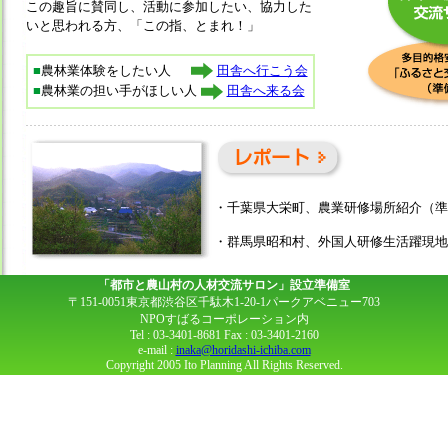
この趣旨に賛同し、活動に参加したい、協力した
いと思われる方、「この指、とまれ！」
■
農林業体験をしたい人
田舎へ行こう会
■
農林業の担い手がほしい人
田舎へ来る会
・千葉県大栄町、農業研修場所紹介（準
・群馬県昭和村、外国人研修生活躍現地
「都市と農山村の人材交流サロン」設立準備室
〒151-0051東京都渋谷区千駄木1-20-1パークアベニュー703
NPOすばるコーポレーション内
Tel : 03-3401-8681 Fax : 03-3401-2160
e-mail :
inaka@horidashi-ichiba.com
Copyright 2005 Ito Planning All Rights Reserved.